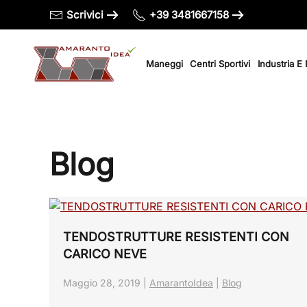
Scrivici
+39 3481667158
Passa al contenuto principale
Maneggi
Centri Sportivi
Industria E
Blog
TENDOSTRUTTURE RESISTENTI CON
CARICO NEVE
Maggio 28, 2019
|
AmarantoIdea
|
Blog