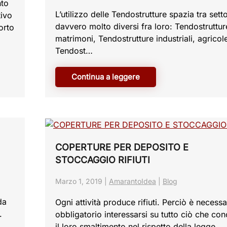
nto
L’utilizzo delle Tendostrutture spazia tra setto
tivo
davvero molto diversi fra loro: Tendostruttur
orto
matrimoni, Tendostrutture industriali, agricol
Tendost…
Continua a leggere
COPERTURE PER DEPOSITO E
STOCCAGGIO RIFIUTI
Marzo 1, 2019
|
AmarantoIdea
|
Blog
da
Ogni attività produce rifiuti. Perciò è necess
.
obbligatorio interessarsi su tutto ciò che co
il loro smaltimento nel rispetto della legge…