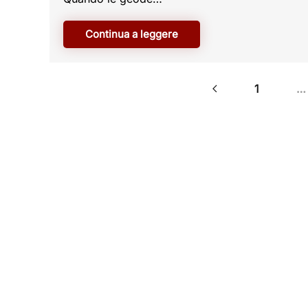
Continua a leggere
1
…