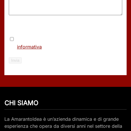
Consenso
(Obbligatorio)
Accetto le condizioni di utilizzo del sito e
l’
informativa
sul trattamento dei dati personali.
Invia
CHI SIAMO
La AmarantoIdea è un’azienda dinamica e di grande
esperienza che opera da diversi anni nel settore della