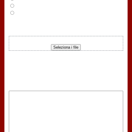
Eventi, Bar e Ristoranti
Agricoltura
Carica materiale
Trascina i file qui oppure
Seleziona i file
Dimensione max del file: 20 MB.
Messaggio
(Obbligatorio)
Facci sapere di cosa hai bisogno. Hai una
domanda da farci? Chiedi pure.