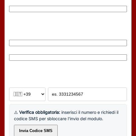
Cognome
Email
(Obbligatorio)
Inserisci email
Conferma email
Telefono
(Obbligatorio)
Es: +391234567890
⚠️
Verifica obbligatoria:
inserisci il numero e richiedi il
codice SMS per sbloccare l'invio del modulo.
Invia Codice SMS