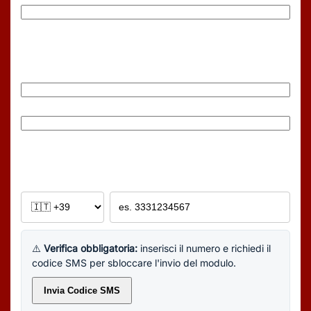
Email
(Obbligatorio)
Inserisci email
Conferma email
Telefono
(Obbligatorio)
Es: +391234567890
⚠️
Verifica obbligatoria:
inserisci il numero e richiedi il
codice SMS per sbloccare l'invio del modulo.
Invia Codice SMS