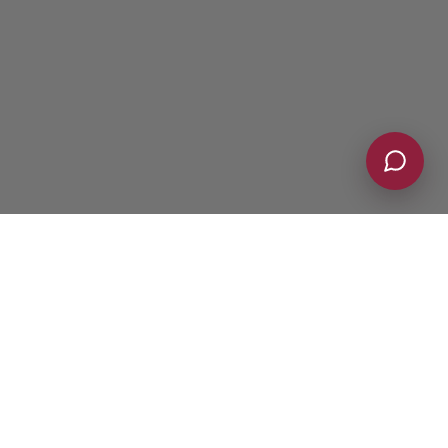
Indice dei contenuti
[
Mostra
]
Perchè la tendostruttura
collegata ad edificio è oggi
così richiesta?