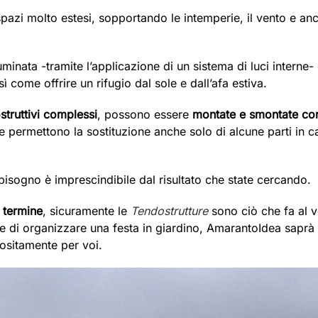
pazi molto estesi, sopportando le intemperie, il vento e an
minata -tramite l’applicazione di un sistema di luci interne-
 come offrire un rifugio dal sole e dall’afa estiva.
struttivi complessi
, possono essere
montate e smontate con
 e permettono la sostituzione anche solo di alcune parti in c
 bisogno è imprescindibile dal risultato che state cercando.
 termine
, sicuramente le
Tendostrutture
sono ciò che fa al vo
re di organizzare una festa in giardino, AmarantoIdea saprà 
ositamente per voi.