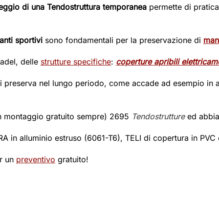
eggio di una Tendostruttura temporanea
permette di praticar
nti sportivi
sono fondamentali per la preservazione di
man
adel, delle
strutture specifiche
:
coperture apribili elettricam
i preserva nel lungo periodo, come accade ad esempio in amb
on montaggio gratuito sempre) 2695
Tendostrutture
ed abbiam
 in alluminio estruso (6061-T6), TELI di copertura in PVC 
er un
preventivo
gratuito!