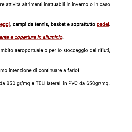
e attività altrimenti inattuabili in inverno o in caso
eggi
,
campi da tennis, basket e soprattutto
padel
.
ente e coperture in alluminio
.
ito aeroportuale o per lo stoccaggio dei rifiuti,
o intenzione di continuare a farlo!
da 850 gr/mq e TELI laterali in PVC da 650gr/mq.