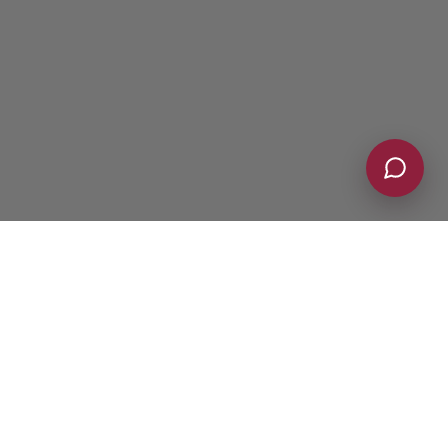
AmarantoIdea offre ai suoi clienti più modalità di
acquisto delle proprie
tendostrutture
, per soddisfare al
meglio ogni necessità e garantire sempre
il miglior
rapporto qualità prezzo sul mercato.
È infatti possibile acquistare tendostrutture nuove,
usufruire delle molte
offerte sull’usato
oppure scegliere
il noleggio; ci occupiamo infatti anche di noleggio di