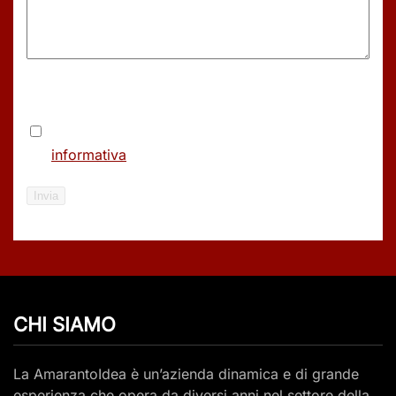
Consenso
(Obbligatorio)
Accetto le condizioni di utilizzo del sito e
l’
informativa
sul trattamento dei dati personali.
Invia
CHI SIAMO
La AmarantoIdea è un’azienda dinamica e di grande
esperienza che opera da diversi anni nel settore della