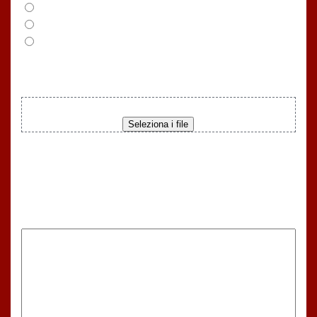
Industria e Nautica
Eventi, Bar e Ristoranti
Agricoltura
Carica materiale
Trascina i file qui oppure
Seleziona i file
Dimensione max del file: 20 MB.
Messaggio
(Obbligatorio)
Facci sapere di cosa hai bisogno. Hai una
domanda da farci? Chiedi pure.