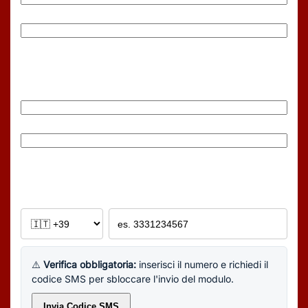
Cognome
Email
(Obbligatorio)
Inserisci email
Conferma email
Telefono
(Obbligatorio)
Es: +391234567890
⚠️
Verifica obbligatoria:
inserisci il numero e richiedi il
codice SMS per sbloccare l'invio del modulo.
Invia Codice SMS